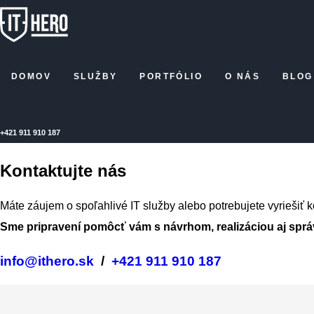
DOMOV
SLUŽBY
PORTFÓLIO
O NÁS
BLOG
+421
911 910 187
Kontaktujte nás
Máte záujem o spoľahlivé IT služby alebo potrebujete vyriešiť 
Sme pripravení pomôcť vám s návrhom, realizáciou aj sprá
info@ithero.sk
/
+421 911 910 187