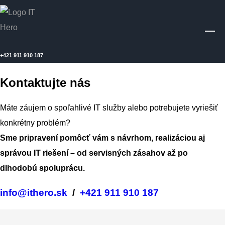
+421
911 910 187
Kontaktujte nás
Máte záujem o spoľahlivé IT služby alebo potrebujete vyriešiť
konkrétny problém?
Sme pripravení pomôcť vám s návrhom, realizáciou aj
správou IT riešení – od servisných zásahov až po
dlhodobú spoluprácu.
info@ithero.sk
/
+421 911 910 187